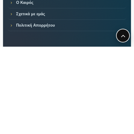
Ο Καιρός
Σχετικά με εμάς
Πολιτική Απορρήτου
ΠΕΡΙΕΧΟΜΕΝΟ
Ανακαλύψτε χρήσιμες
συμβουλές,
νέα και άρθρα
για την υγεία,
τη διατροφή τον τρόπο
ζωής και
άλλα
στο Anakalipto.net.
Μαθαίνετε πρώτοι ό,τι
νέο!