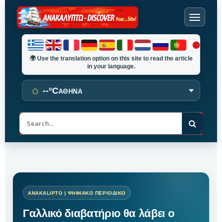
🌍
Use the translation option on this site to read the article
in your language.
○
--°C
ΑΘΗΝΑ
Α
ν
α
ζ
ή
τ
η
σ
η
Γαλλικό διαβατήριο θα λάβει ο