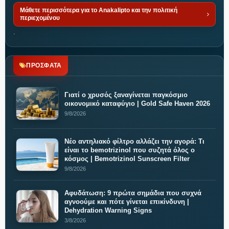
Μάθετε περισσότερα για το Anakalipto και την πολιτική
περιεχομένου
.
ΠΡΟΣΦΑΤΑ
Γιατί ο χρυσός ξαναγίνεται παγκόσμιο
οικονομικό καταφύγιο | Gold Safe Haven 2026
9/8/2026
Νέο αντηλιακό φίλτρο αλλάζει την αγορά: Τι
είναι το bemotrizinol που συζητά όλος ο
κόσμος | Bemotrizinol Sunscreen Filter
9/8/2026
Αφυδάτωση: 9 πρώτα σημάδια που συχνά
αγνοούμε και πότε γίνεται επικίνδυνη |
Dehydration Warning Signs
3/8/2026