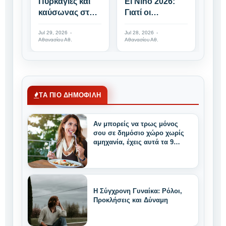
Πυρκαγιές και
El Niño 2026:
ΗΠΑ
καύσωνας στην
Γιατί οι
Αρα
Ευρώπη: Γιατί
επιστήμονες
Πυρ
Jul 29, 2026
-
Jul 28, 2026
-
Jul 23
τα καλοκαίρια
προειδοποιούν
Συμ
Αθανασίου Αθ.
Αθανασίου Αθ.
Αθανα
αλλάζουν |
για πολύ ισχυρό
Αλλά
Europe's New
φαινόμενο |
Ισο
Fire Season
Global Weather
US–
Alert
Nuc
ΤΑ ΠΙΟ ΔΗΜΟΦΙΛΗ
Αν μπορείς να τρως μόνος
σου σε δημόσιο χώρο χωρίς
αμηχανία, έχεις αυτά τα 9
μοναδικά δυνατά
χαρακτηριστικά
Η Σύγχρονη Γυναίκα: Ρόλοι,
Προκλήσεις και Δύναμη