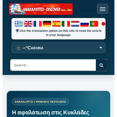
🌍
Use the translation option on this site to read the article
in your language.
○
--°C
ΑΘΗΝΑ
Α
ν
α
ζ
ή
τ
η
σ
η
Η αφαλάτωση στις Κυκλάδες