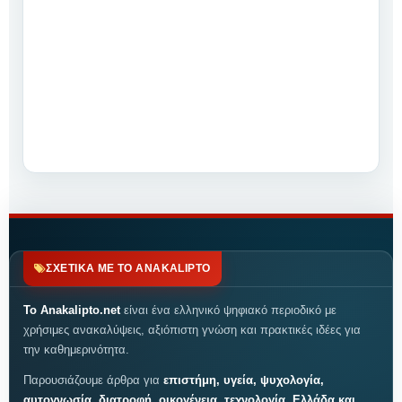
ΣΧΕΤΙΚΑ ΜΕ ΤΟ ANAKALIPTO
Το Anakalipto.net
είναι ένα ελληνικό ψηφιακό περιοδικό με
χρήσιμες ανακαλύψεις, αξιόπιστη γνώση και πρακτικές ιδέες για
την καθημερινότητα.
Παρουσιάζουμε άρθρα για
επιστήμη, υγεία, ψυχολογία,
αυτογνωσία, διατροφή, οικογένεια, τεχνολογία, Ελλάδα και