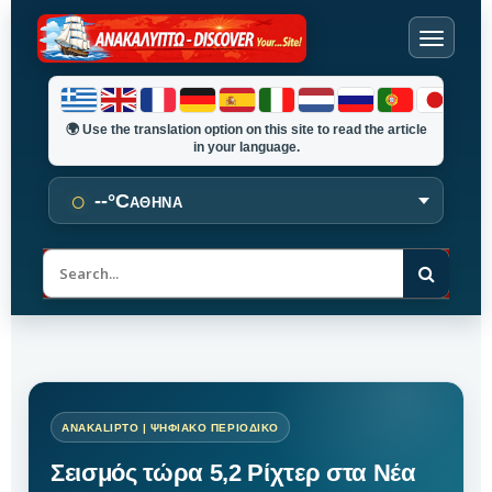
🌍
Use the translation option on this site to read the article
in your language.
○
--°C
ΑΘΗΝΑ
Α
ν
α
ζ
ή
τ
η
σ
η
Σεισμός τώρα 5,2 Ρίχτερ στα Νέα