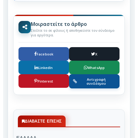
Μοιραστείτε το άρθρο
Στείλτε το σε φίλους ή αποθηκεύστε τον σύνδεσμο
για αργότερα.
Facebook
X
LinkedIn
WhatsApp
Αντιγραφή
Pinterest
συνδέσμου
ΔΙΑΒΆΣΤΕ ΕΠΊΣΗΣ