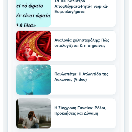
Τα 100 Καλύτερα
Αποφθέγματα-Ρητά-Γνωμικά-
Ευφυολογήματα
Αναλογία χοληστερόλης: Πώς
υπολογίζεται & τι σημαίνει;
Παυλοπέτρι: Η Ατλαντiδα της
Λακωνiας (Video)
Η Σύγχρονη Γυναίκα: Ρόλοι,
Προκλήσεις και Δύναμη