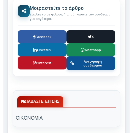
Μοιραστείτε το άρθρο
Στείλτε το σε φίλους ή αποθηκεύστε τον σύνδεσμο
για αργότερα.
Facebook
X
LinkedIn
WhatsApp
Αντιγραφή
Pinterest
συνδέσμου
ΔΙΑΒΆΣΤΕ ΕΠΊΣΗΣ
ΟΙΚΟΝΟΜΙΑ