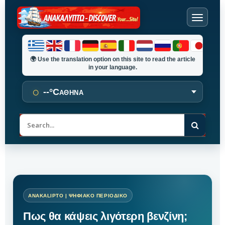
🌍
Use the translation option on this site to read the article
in your language.
○
--°C
ΑΘΗΝΑ
Α
ν
α
ζ
ή
τ
η
σ
η
Πως θα κάψεις λιγότερη βενζίνη;