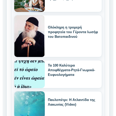
μοναδικά δυνατά
χαρακτηριστικά
Ολόκληρη η τρομερή
προφητεία του Γέροντα Ιωσήφ
του Βατοπαιδινού
Τα 100 Καλύτερα
Αποφθέγματα-Ρητά-Γνωμικά-
Ευφυολογήματα
Παυλοπέτρι: Η Ατλαντiδα της
Λακωνiας (Video)