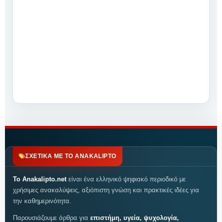
ΣΧΕΤΙΚΑ ΜΕ ΤΟ ANAKALIPTO
Το Anakalipto.net
είναι ένα ελληνικό ψηφιακό περιοδικό με
χρήσιμες ανακαλύψεις, αξιόπιστη γνώση και πρακτικές ιδέες για
την καθημερινότητα.
Παρουσιάζουμε άρθρα για
επιστήμη, υγεία, ψυχολογία,