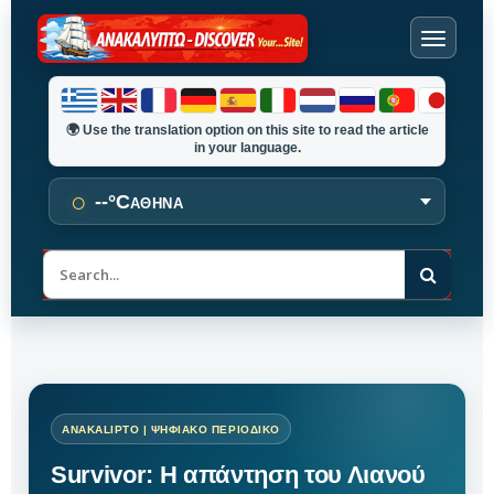
🌍
Use the translation option on this site to read the article
in your language.
○
--°C
ΑΘΗΝΑ
Α
ν
α
ζ
ή
τ
η
σ
η
Survivor: Η απάντηση του Λιανού