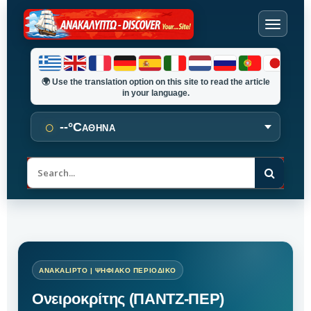
🌍
Use the translation option on this site to read the article
in your language.
○
--°C
ΑΘΗΝΑ
Α
ν
α
ζ
ή
τ
η
σ
η
Ονειροκρίτης (ΠΑΝΤΖ-ΠΕΡ)