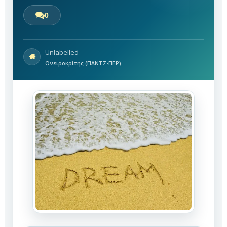
0
Unlabelled
Ονειροκρίτης (ΠΑΝΤΖ-ΠΕΡ)