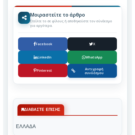
Μοιραστείτε το άρθρο
Στείλτε το σε φίλους ή αποθηκεύστε τον σύνδεσμο
για αργότερα.
Facebook
X
LinkedIn
WhatsApp
Αντιγραφή
Pinterest
συνδέσμου
ΔΙΑΒΆΣΤΕ ΕΠΊΣΗΣ
ΕΛΛΑΔΑ