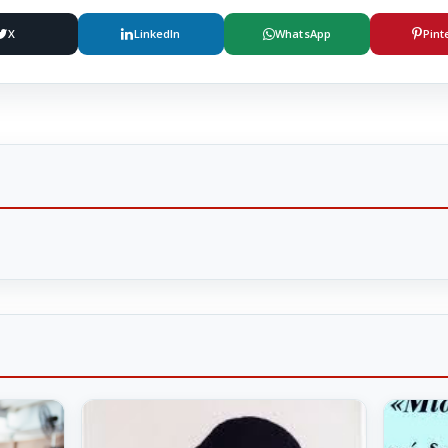
X
LinkedIn
WhatsApp
Pint