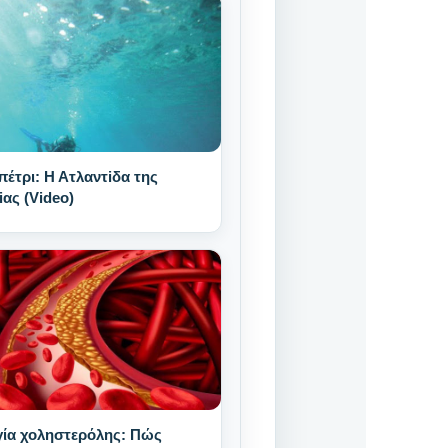
έτρι: Η Ατλαντiδα της
ας (Video)
γία χοληστερόλης: Πώς