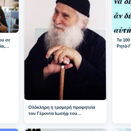
Τα 100
ου σε
Ρητά-
ία,
νατά
Ολόκληρη η τρομερή προφητεία
του Γέροντα Ιωσήφ του
Βατοπαιδινού