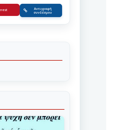
Αντιγραφή
erest
συνδέσμου