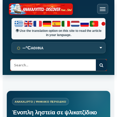
🌍
Use the translation option on this site to read the article
in your language.
○
--°C
ΑΘΗΝΑ
Α
ν
α
ζ
ή
τ
η
σ
η
Ένοπλη ληστεία σε ψλικατζίδικο