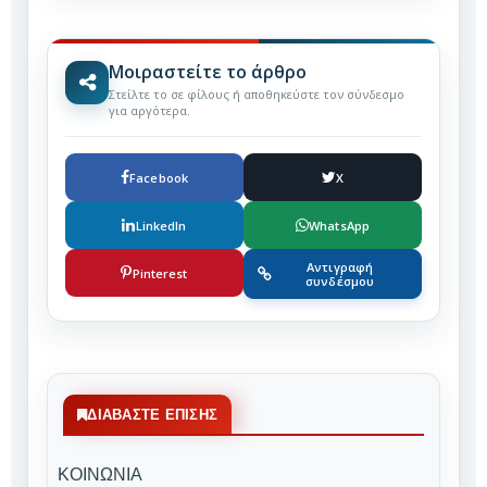
Μοιραστείτε το άρθρο
Στείλτε το σε φίλους ή αποθηκεύστε τον σύνδεσμο
για αργότερα.
Facebook
X
LinkedIn
WhatsApp
Αντιγραφή
Pinterest
συνδέσμου
ΔΙΑΒΆΣΤΕ ΕΠΊΣΗΣ
ΚΟΙΝΩΝΙΑ