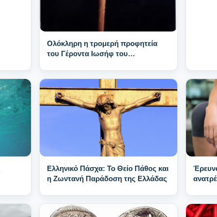
Ολόκληρη η τρομερή προφητεία
του Γέροντα Ιωσήφ του
Βατοπαιδινού
ς
Ελληνικό Πάσχα: Το Θείο Πάθος και
Έρευνα
η Ζωντανή Παράδοση της Ελλάδας
ανατρέ