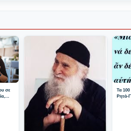
Τα 100
ου σε
Ρητά-
ία,
νατά