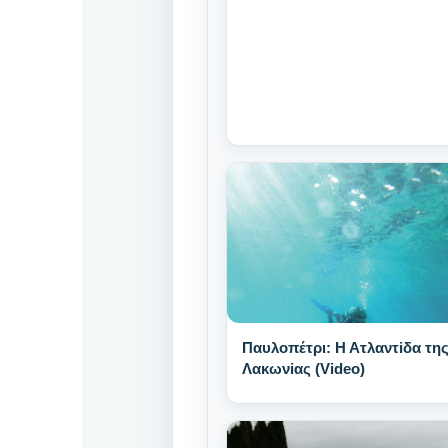
Παυλοπέτρι: Η Ατλαντiδα τη
Λακωνiας (Video)