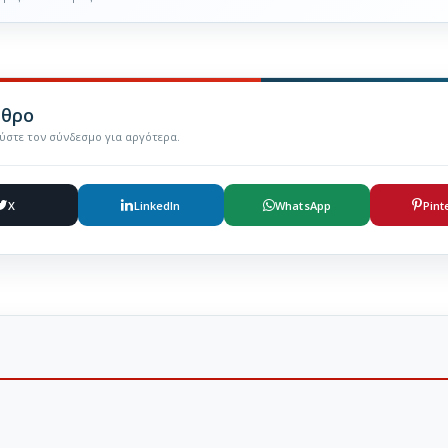
ρθρο
εύστε τον σύνδεσμο για αργότερα.
X
LinkedIn
WhatsApp
Pint