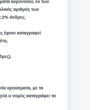
ματα κορονοϊού, εκ των
ολικός αριθμός των
2.2% άνδρες.
ας έχουν καταγραφεί
έτη.
δρες).
έα κρούσματα, με τα
εία ο νομός καταγράφει τα