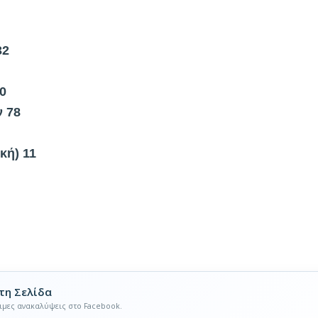
32
0
ν 78
κή) 11
τη Σελίδα
ιμες ανακαλύψεις στο Facebook.