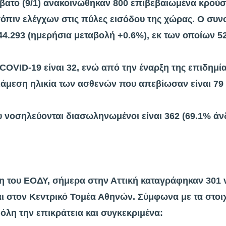
βατο (9/1) ανακοινώθηκαν 800 επιβεβαιωμένα κρούσ
όπιν ελέγχων στις πύλες εισόδου της χώρας. Ο συν
4.293 (ημερήσια μεταβολή +0.6%), εκ των οποίων 5
 COVID-19 είναι 32, ενώ από την έναρξη της επιδημί
διάμεση ηλικία των ασθενών που απεβίωσαν είναι 79 
 νοσηλεύονται διασωληνωμένοι είναι 362 (69.1% άν
 του ΕΟΔΥ, σήμερα στην Αττική καταγράφηκαν 301 ν
ι στον Κεντρικό Τομέα Αθηνών. Σύμφωνα με τα στοιχ
λη την επικράτεια και συγκεκριμένα: