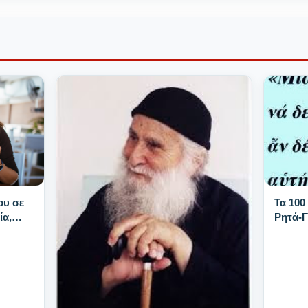
Τα 100
ου σε
Ρητά-
ία,
νατά