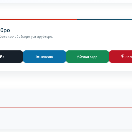
ρθρο
εύστε τον σύνδεσμο για αργότερα.
X
LinkedIn
WhatsApp
Pint