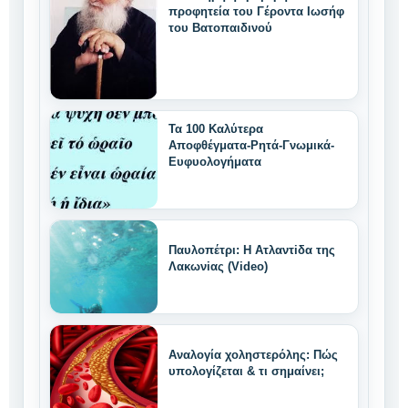
προφητεία του Γέροντα Ιωσήφ
του Βατοπαιδινού
Τα 100 Καλύτερα
Αποφθέγματα-Ρητά-Γνωμικά-
Ευφυολογήματα
Παυλοπέτρι: Η Ατλαντiδα της
Λακωνiας (Video)
Αναλογία χοληστερόλης: Πώς
υπολογίζεται & τι σημαίνει;