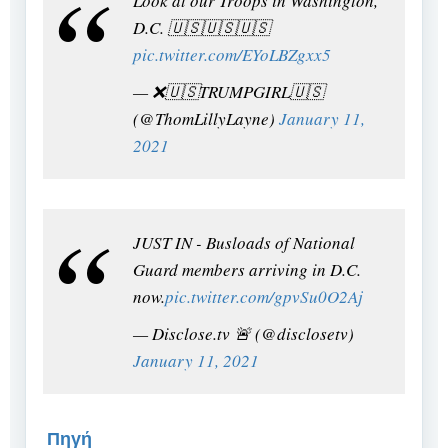
Look at our Troops in Washington,
D.C. 🇺🇸🇺🇸🇺🇸
pic.twitter.com/EYoLBZgxx5
— ❌🇺🇸TRUMPGIRL🇺🇸
(@ThomLillyLayne)
January 11,
2021
JUST IN - Busloads of National
Guard members arriving in D.C.
now.
pic.twitter.com/gpvSu0O2Aj
— Disclose.tv 🚨 (@disclosetv)
January 11, 2021
Πηγή