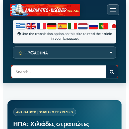
🌍
Use the translation option on this site to read the article
in your language.
○
--°C
ΑΘΗΝΑ
Α
ν
α
ζ
ή
τ
η
σ
η
ΗΠΑ: Χιλιάδες στρατιώτες