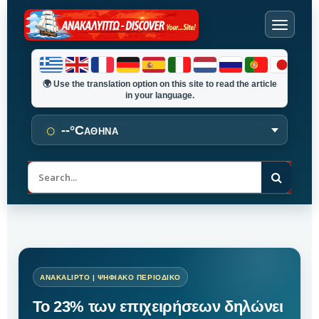
🌍
Use the translation option on this site to read the article
in your language.
○
--°C
ΑΘΗΝΑ
Α
ν
α
ζ
ή
τ
η
σ
η
Το 23% των επιχειρήσεων δηλώνει