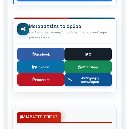
Μοιραστείτε το άρθρο
Στείλτε το σε φίλους ή αποθηκεύστε τον σύνδεσμο
για αργότερα.
Facebook
X
LinkedIn
WhatsApp
Αντιγραφή
Pinterest
συνδέσμου
ΔΙΑΒΆΣΤΕ ΕΠΊΣΗΣ