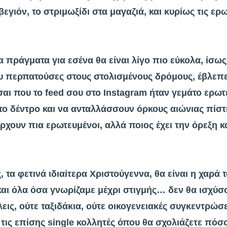
βεγιόν, το στριμωξίδι στα μαγαζιά, και κυρίως τις ερω
 πράγματα για εσένα θα είναι λίγο πιο εύκολα, ίσως 
 περπατούσες στους στολισμένους δρόμους, έβλεπες 
σαι που το feed σου στο Instagram ήταν γεμάτο ερω
ο δέντρο και να ανταλλάσσουν όρκους αιώνιας πίστη
άρχουν πια ερωτευμένοι, αλλά ποιος έχει την όρεξη κ
τα φετινά ιδιαίτερα Χριστούγεννα, θα είναι η χαρά τ
 και όλα όσα γνωρίζαμε μέχρι στιγμής… δεν θα ισχύσ
εις, ούτε ταξιδάκια, ούτε οικογενειακές συγκεντρώσ
 τις επίσης single κολλητές όπου θα σχολιάζετε πόσο 