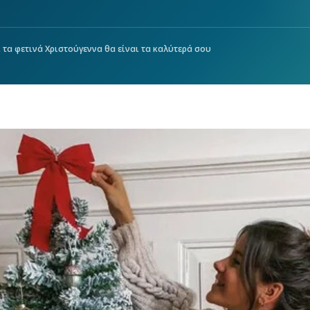
τί τα φετινά Χριστούγεννα θα είναι τα καλύτερά σου