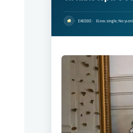
ΣΧΕΣΕΙΣ
Είσαι single; Να για