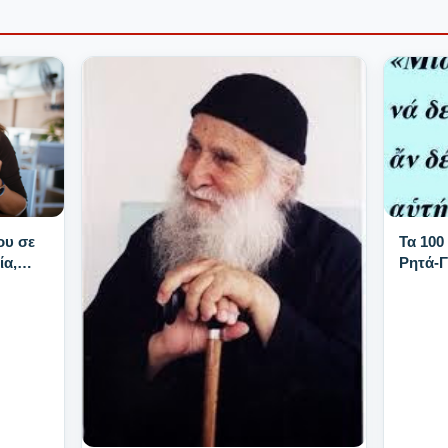
Τα 100
ου σε
Ρητά-
ία,
νατά