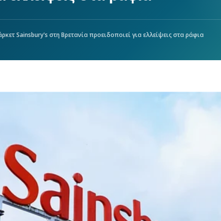
ρκετ Sainsbury's στη Βρετανία προειδοποιεί για ελλείψεις στα ράφια