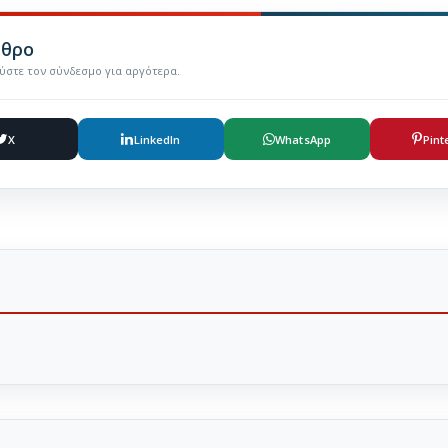
ρθρο
εύστε τον σύνδεσμο για αργότερα.
X
LinkedIn
WhatsApp
Pint