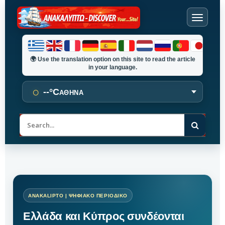
🌍
Use the translation option on this site to read the article
in your language.
○
--°C
ΑΘΗΝΑ
Α
ν
α
ζ
ή
τ
η
σ
η
Ελλάδα και Κύπρος συνδέονται