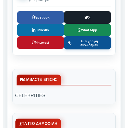
Facebook
X
LinkedIn
WhatsApp
Αντιγραφή
Pinterest
συνδέσμου
ΔΙΑΒΆΣΤΕ ΕΠΊΣΗΣ
CELEBRITIES
ΤΑ ΠΙΟ ΔΗΜΟΦΙΛΗ