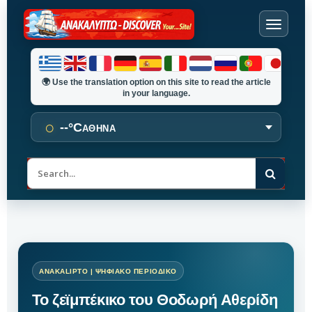
🌍
Use the translation option on this site to read the article
in your language.
○
--°C
ΑΘΗΝΑ
Α
ν
α
ζ
ή
τ
η
σ
η
Το ζεϊμπέκικο του Θοδωρή Αθερίδη