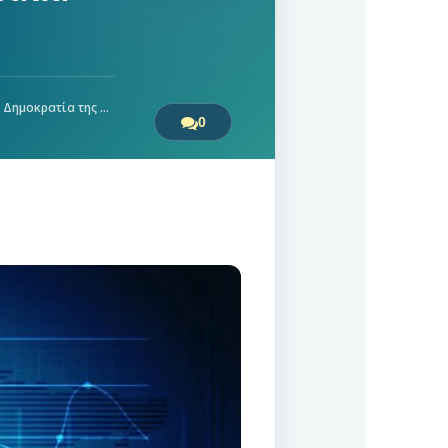
τία της Βαϊμάρης»
0