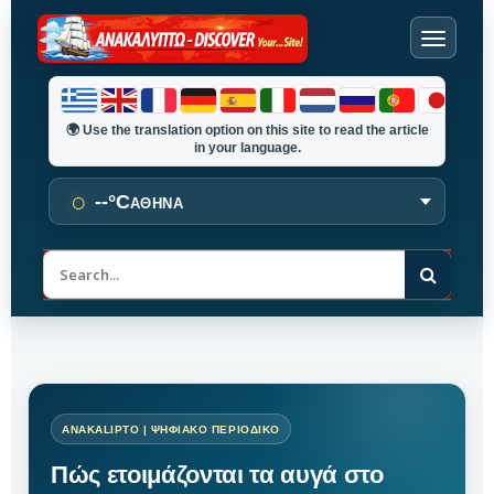
🌍
Use the translation option on this site to read the article
in your language.
○
--°C
ΑΘΗΝΑ
Α
ν
α
ζ
ή
τ
η
σ
η
Πώς ετοιμάζονται τα αυγά στο