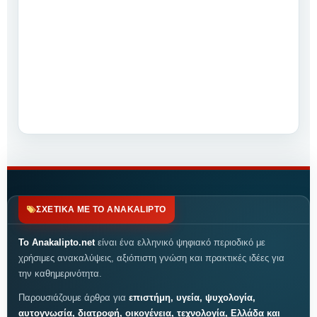
ΣΧΕΤΙΚΑ ΜΕ ΤΟ ANAKALIPTO
Το Anakalipto.net
είναι ένα ελληνικό ψηφιακό περιοδικό με
χρήσιμες ανακαλύψεις, αξιόπιστη γνώση και πρακτικές ιδέες για
την καθημερινότητα.
Παρουσιάζουμε άρθρα για
επιστήμη, υγεία, ψυχολογία,
αυτογνωσία, διατροφή, οικογένεια, τεχνολογία, Ελλάδα και