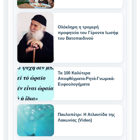
χαρακτηριστικά
Ολόκληρη η τρομερή
προφητεία του Γέροντα Ιωσήφ
του Βατοπαιδινού
Τα 100 Καλύτερα
Αποφθέγματα-Ρητά-Γνωμικά-
Ευφυολογήματα
Παυλοπέτρι: Η Ατλαντiδα της
Λακωνiας (Video)