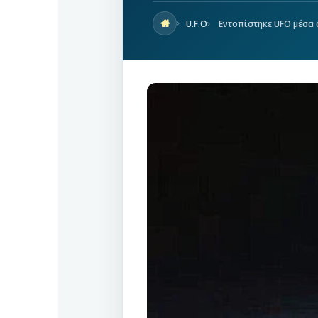
U.F.O
Εντοπίστηκε UFO μέσα σ