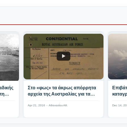
ναδικής
Στο «φως» τα άκρως απόρρητα
Επιβά
πη
αρχεία της Αυστραλίας για τα
καταγρ
UFO (Video)
αντικε
Apr 21, 2016
-
Αθανασίου Αθ.
Dec 14, 2
Γερμαν