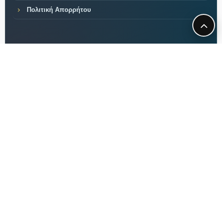
Πολιτική Απορρήτου
ΠΕΡΙΕΧΟΜΕΝΟ
Ανακαλύψτε χρήσιμες
συμβουλές,
νέα και άρθρα
για την υγεία,
τη διατροφή τον τρόπο
ζωής και
άλλα
στο Anakalipto.net.
Μαθαίνετε πρώτοι ό,τι
νέο!
COPYRIGHT ©
2026 ΑΝΑΚΑΛΥΠΤΩ