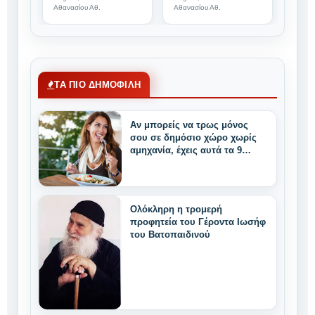
Αύγουστο του
αλλάζει τη
ς μ
Αθανασίου Αθ.
Αθανασίου Αθ.
Αθανα
2026: Τι θα
θεωρία για την
πολ
δούμε από την
αρχή της ζωής |
σαρ
Ελλάδα |
Sugar Among
παρ
August 2026
the Stars
Sci
Sky Events
Par
ΤΑ ΠΙΟ ΔΗΜΟΦΙΛΗ
Αν μπορείς να τρως μόνος
σου σε δημόσιο χώρο χωρίς
αμηχανία, έχεις αυτά τα 9
μοναδικά δυνατά
χαρακτηριστικά
Ολόκληρη η τρομερή
προφητεία του Γέροντα Ιωσήφ
του Βατοπαιδινού