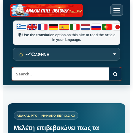
🌍
Use the translation option on this site to read the article
in your language.
○
--°C
ΑΘΗΝΑ
Α
ν
α
ζ
ή
τ
η
σ
η
Μελέτη επιβεβαιώνει πως τα