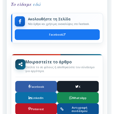
Το είδαμε
εδώ
Ακολουθήστε τη Σελίδα
Νέα άρθρα και χρήσιμες ανακαλύψεις στο Facebook.
Facebook
Μοιραστείτε το άρθρο
Στείλτε το σε φίλους ή αποθηκεύστε τον σύνδεσμο
για αργότερα.
Facebook
X
LinkedIn
WhatsApp
Αντιγραφή
Pinterest
συνδέσμου