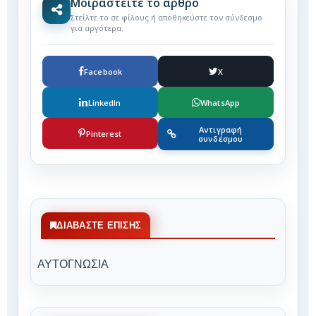
Μοιραστείτε το άρθρο
Στείλτε το σε φίλους ή αποθηκεύστε τον σύνδεσμο
για αργότερα.
Facebook
X
LinkedIn
WhatsApp
Αντιγραφή
Pinterest
συνδέσμου
ΔΙΑΒΆΣΤΕ ΕΠΊΣΗΣ
ΑΥΤΟΓΝΩΣΙΑ