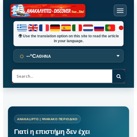
🌍
Use the translation option on this site to read the article
in your language.
○
--°C
ΑΘΗΝΑ
Α
ν
α
ζ
ή
τ
η
σ
η
Γιατί η επιστήμη δεν έχει