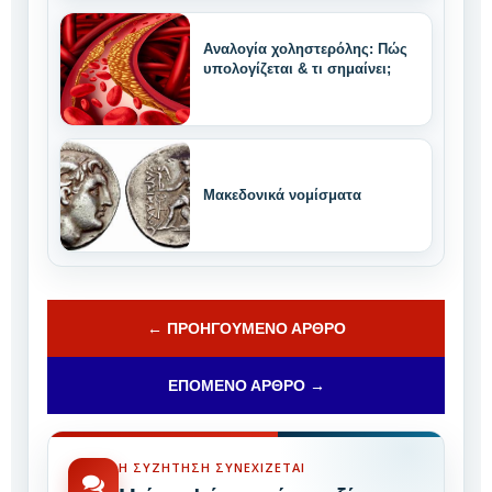
Αναλογία χοληστερόλης: Πώς
υπολογίζεται & τι σημαίνει;
Μακεδονικά νομίσματα
← ΠΡΟΗΓΟΎΜΕΝΟ ΆΡΘΡΟ
ΕΠΌΜΕΝΟ ΆΡΘΡΟ →
Η ΣΥΖΉΤΗΣΗ ΣΥΝΕΧΊΖΕΤΑΙ