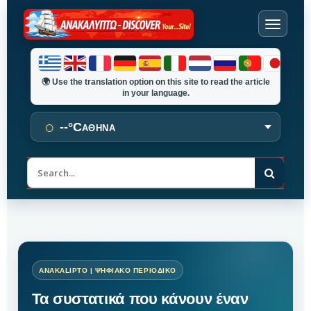
🌍
Use the translation option on this site to read the article
in your language.
○
--°C
ΑΘΗΝΑ
Α
ν
α
ζ
ή
τ
η
σ
η
Τα συστατικά που κάνουν έναν