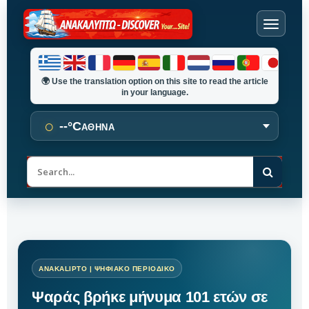
🌍
Use the translation option on this site to read the article
in your language.
○
--°C
ΑΘΗΝΑ
Α
ν
α
ζ
ή
τ
η
σ
η
Ψαράς βρήκε μήνυμα 101 ετών σε