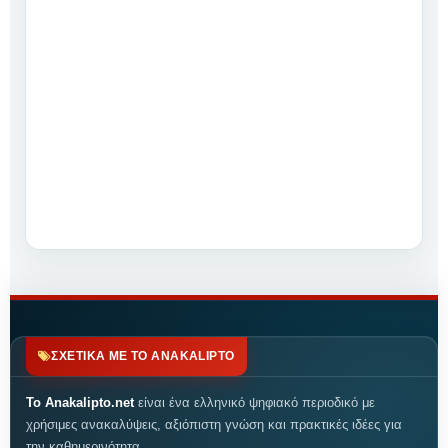
ΣΧΕΤΙΚΑ ΜΕ ΤΟ ANAKALIPTO
Το Anakalipto.net
είναι ένα ελληνικό ψηφιακό περιοδικό με
χρήσιμες ανακαλύψεις, αξιόπιστη γνώση και πρακτικές ιδέες για
την καθημερινότητα.