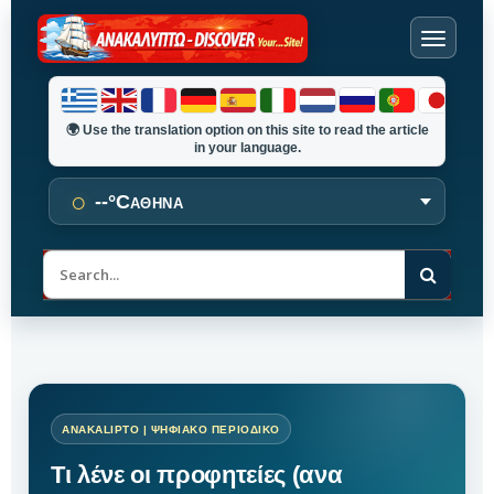
🌍
Use the translation option on this site to read the article
in your language.
○
--°C
ΑΘΗΝΑ
Α
ν
α
ζ
ή
τ
η
σ
η
Τι λένε οι προφητείες (ανα