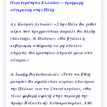
Ουδετερότητα Ελλάδας – τριήμερη
σύγκρουση στην Πόλη
Αγ. Κοσμάς Αιτωλός: «Στην Πόλι θα χυθεί
αίμα πού τριχρονίτικο δαμάλι θα πλέξη
(πλεύση)». π. Παΐσιος: «Θα βγάλει η
κυβέρνηση απόφαση να μη στείλει
στρατό. Θα κρατήσει στρατό μόνο στα
σύνορα.»
π. Ιωσήφ Βατοπαιδινός: «Τότε τα Έθνη
μεληδόν θα σφάζονται αγρίως στα όρια
της Πόλεως για τα Στενά κυρίως», «Θα
γίνει φοβερή σφαγή στην περιοχή της
πρώην Βυζαντινής Αυτοκρατορίας. Από