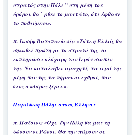
στρατός στην Πόλι ” στη μέση του
δρόμου θα ΄ ρθει το μαντάτο, ότι έφθασε
το ποθούμενο».
π. Ιωσήφ Βατοπαιδινός: «Τότε η Ελλάς θα
σηκωθεί πρώτη με το στρατό της να
εκπληρώσει ολόχαρη τον Ιερόν σκοπόν
της. Να καταλάβει αμαχητί, τα ιερά της
μέρη που της τα πήραν οι εχθροί, που
όλος ο κόσμος ξέρει.».
Παράδοση Πόλης στους Έλληνες
π. Παΐσιος: «Όχι. Την Πόλη θα μας τη
δώσουν οι Ρώσοι. Θα την πάρουν σε