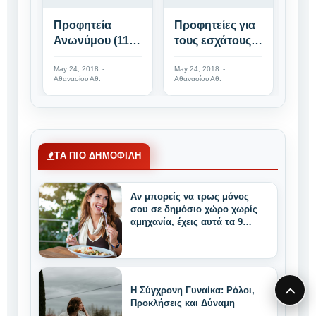
Προφητεία
Προφητείες για
Οι 
Ανωνύμου (11ος
τους εσχάτους
του
αιώνας!)
καιρούς
Χρι
May 24, 2018
-
May 24, 2018
-
May 0
Από
Αθανασίου Αθ.
Αθανασίου Αθ.
Αθανα
Σίβ
ΤΑ ΠΙΟ ΔΗΜΟΦΙΛΗ
Αν μπορείς να τρως μόνος
σου σε δημόσιο χώρο χωρίς
αμηχανία, έχεις αυτά τα 9
μοναδικά δυνατά
χαρακτηριστικά
Η Σύγχρονη Γυναίκα: Ρόλοι,
Προκλήσεις και Δύναμη