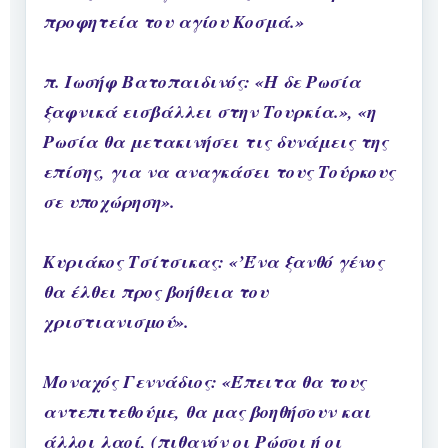
προφητεία του αγίου Κοσμά.»
π. Ιωσήφ Βατοπαιδινός: «Η δε Ρωσία
ξαφνικά εισβάλλει στην Τουρκία.», «η
Ρωσία θα μετακινήσει τις δυνάμεις της
επίσης, για να αναγκάσει τους Τούρκους
σε υποχώρηση».
Κυριάκος Τσίτσικας: «’Ένα ξανθό γένος
θα έλθει προς βοήθεια του
χριστιανισμού».
Μοναχός Γεννάδιος: «Έπειτα θα τους
αντεπιτεθούμε, θα μας βοηθήσουν και
άλλοι λαοί, (πιθανόν οι Ρώσοι ή οι