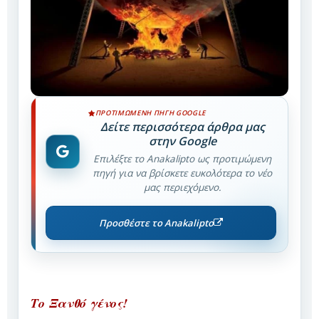
ΠΡΟΤΙΜΏΜΕΝΗ ΠΗΓΉ GOOGLE
Δείτε περισσότερα άρθρα μας
στην Google
Επιλέξτε το Anakalipto ως προτιμώμενη
πηγή για να βρίσκετε ευκολότερα το νέο
μας περιεχόμενο.
Προσθέστε το Anakalipto
Το Ξανθό γένος!