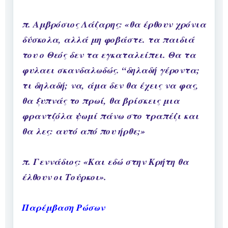
π. Αμβρόσιος Λάζαρης: «θα έρθουν χρόνια
δύσκολα, αλλά μη φοβάστε. τα παιδιά
του ο Θεός δεν τα εγκαταλείπει. Θα τα
φυλαει σκανδαλωδώς. “δηλαδή γέροντα;
τι δηλαδή; να, άμα δεν θα έχεις να φας,
θα ξυπνάς το πρωί, θα βρίσκεις μια
φραντζόλα ψωμί πάνω στο τραπέζι και
θα λες: αυτό από που ήρθε;»
π. Γεννάδιος: «Και εδώ στην Κρήτη θα
έλθουν οι Τούρκοι».
Παρέμβαση Ρώσων