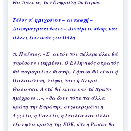
Θα πάει ως τον Ευφράτη ποταμό».
Τέλος α΄ ημιχρόνου – ανακωχή –
Διαπραγματεύσεις – Δυνάμεις δύσης και
άλλες ξεκινούν για Πόλη
π. Παΐσιος: «Σ΄ αυτόν τόν πόλεμο όλοι θά
γυρίσουν νικημένοι. Ο Ελληνικός στρατός
θά παραμείνει θεατής. Γήπεδο θά είναι ή
Παλαιστίνη, τάφος τους ή Νεκρά
Θάλασσα. Αυτό θά είναι καί τό πρώτο
ημίχρονο…», «θα δουν τότε τα άλλα
κράτη της Ευρώπης, συγκεκριμένα η
Αγγλία, η Γαλλία, η Ιταλία και άλλα
έξι-εφτά κράτη της ΕΟΚ, ότι η Ρωσία θα