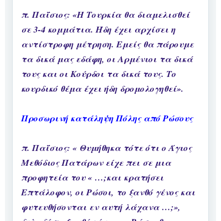
π. Παΐσιος: «Η Τουρκία θα διαμελισθεί
σε 3-4 κομμάτια. Ήδη έχει αρχίσει η
αντίστροφη μέτρηση. Εμείς θα πάρουμε
τα δικά μας εδάφη, οι Αρμένιοι τα δικά
τους και οι Κούρδοι τα δικά τους. Το
κουρδικό θέμα έχει ήδη δρομολογηθεί».
Προσωρινή κατάληψη Πόλης από Ρώσους
π. Παΐσιος: « Θυμήθηκα τότε ότι ο Άγιος
Μεθόδιος Πατάρων είχε πει σε μια
προφητεία του « …;και κρατήσει
Επτάλοφον, οι Ρώσοι, το ξανθό γένος και
φυτευθήσονται εν αυτή λάχανα …;»,