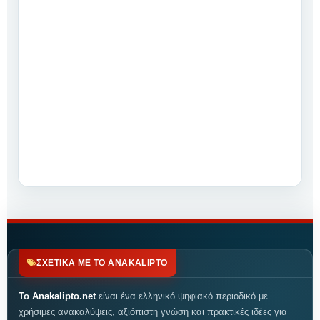
ΣΧΕΤΙΚΑ ΜΕ ΤΟ ANAKALIPTO
Το Anakalipto.net
είναι ένα ελληνικό ψηφιακό περιοδικό με
χρήσιμες ανακαλύψεις, αξιόπιστη γνώση και πρακτικές ιδέες για