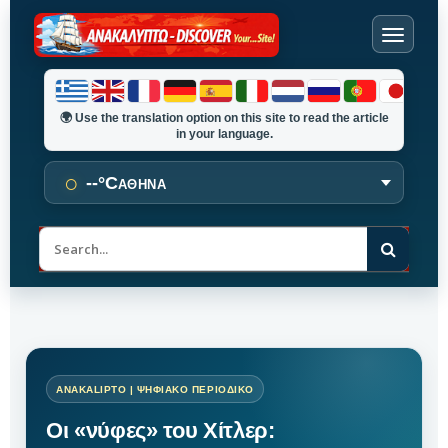
🌍
Use the translation option on this site to read the article
in your language.
○
--°C
ΑΘΗΝΑ
Α
ν
α
ζ
ή
τ
η
σ
η
Οι «νύφες» του Χίτλερ: