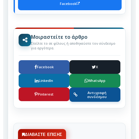
Facebook
Μοιραστείτε το άρθρο
Στείλτε το σε φίλους ή αποθηκεύστε τον σύνδεσμο
για αργότερα.
Facebook
X
LinkedIn
WhatsApp
Αντιγραφή
Pinterest
συνδέσμου
ΔΙΑΒΆΣΤΕ ΕΠΊΣΗΣ