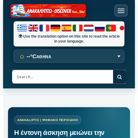
🌍
Use the translation option on this site to read the article
in your language.
○
--°C
ΑΘΗΝΑ
Α
ν
α
ζ
ή
τ
η
σ
η
Η έντονη άσκηση μειώνει την