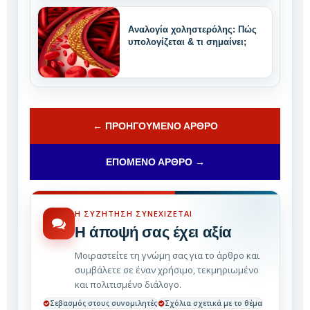
Αναλογία χοληστερόλης: Πώς
υπολογίζεται & τι σημαίνει;
← ΠΡΟΗΓΟΎΜΕΝΟ ΆΡΘΡΟ
ΕΠΌΜΕΝΟ ΆΡΘΡΟ →
Η ΣΥΖΉΤΗΣΗ ΣΥΝΕΧΊΖΕΤΑΙ
Η άποψή σας έχει αξία
Μοιραστείτε τη γνώμη σας για το άρθρο και
συμβάλετε σε έναν χρήσιμο, τεκμηριωμένο
και πολιτισμένο διάλογο.
Σεβασμός στους συνομιλητές
Σχόλια σχετικά με το θέμα