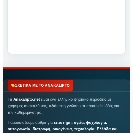
ΣΧΕΤΙΚΑ ΜΕ ΤΟ ANAKALIPTO
Το Anakalipto.net
είναι ένα ελληνικό ψηφιακό περιοδικό με
χρήσιμες ανακαλύψεις, αξιόπιστη γνώση και πρακτικές ιδέες για
την καθημερινότητα.
Παρουσιάζουμε άρθρα για
επιστήμη, υγεία, ψυχολογία,
αυτογνωσία, διατροφή, οικογένεια, τεχνολογία, Ελλάδα και