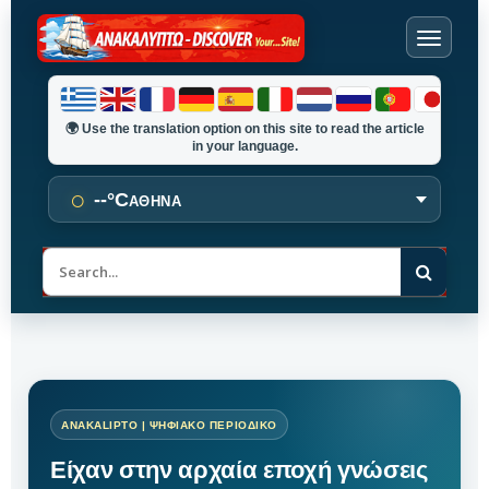
🌍
Use the translation option on this site to read the article
in your language.
○
--°C
ΑΘΗΝΑ
Α
ν
α
ζ
ή
τ
η
σ
η
Είχαν στην αρχαία εποχή γνώσεις