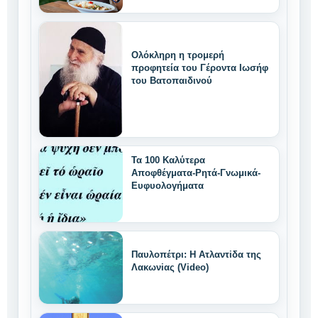
χαρακτηριστικά
Ολόκληρη η τρομερή
προφητεία του Γέροντα Ιωσήφ
του Βατοπαιδινού
Τα 100 Καλύτερα
Αποφθέγματα-Ρητά-Γνωμικά-
Ευφυολογήματα
Παυλοπέτρι: Η Ατλαντiδα της
Λακωνiας (Video)