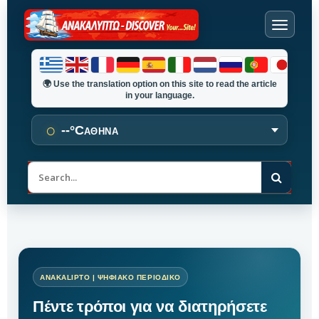
🌍
Use the translation option on this site to read the article
in your language.
○
--°C
ΑΘΗΝΑ
Α
ν
α
ζ
ή
τ
η
σ
η
Πέντε τρόποι για να διατηρήσετε