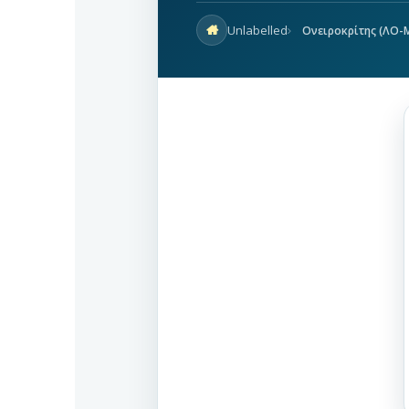
Unlabelled
Ονειροκρίτης (ΛΟ-