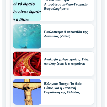
Τα 100 Καλύτερα
Αποφθέγματα-Ρητά-Γνωμικά-
Ευφυολογήματα
Παυλοπέτρι: Η Ατλαντiδα της
Λακωνiας (Video)
Αναλογία χοληστερόλης: Πώς
υπολογίζεται & τι σημαίνει;
Ελληνικό Πάσχα: Το Θείο
Πάθος και η Ζωντανή
Παράδοση της Ελλάδας