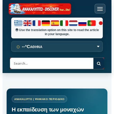
🌍
Use the translation option on this site to read the article
in your language.
○
--°C
ΑΘΗΝΑ
Α
ν
α
ζ
ή
τ
η
σ
η
Η εκπαίδευση των μοναχών