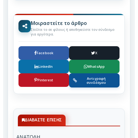
Μοιραστείτε το άρθρο
Στείλτε το σε φίλους ή αποθηκεύστε τον σύνδεσμο
για αργότερα.
Facebook
X
LinkedIn
WhatsApp
Αντιγραφή
Pinterest
συνδέσμου
ΔΙΑΒΆΣΤΕ ΕΠΊΣΗΣ
ΑΝΑΤΟΛΗ